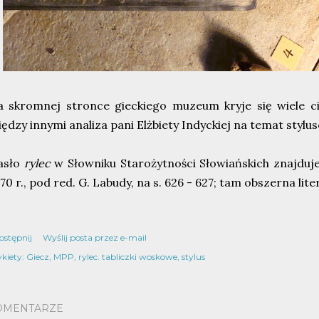
 skromnej stronce gieckiego muzeum kryje się wiele ci
ędzy innymi analiza pani Elżbiety Indyckiej na temat stylu
asło
rylec
w Słowniku Starożytności Słowiańskich znajduj
70 r., pod red. G. Labudy, na s. 626 - 627; tam obszerna lite
ostępnij
Wyślij posta przez e-mail
kiety:
Giecz
MPP
rylec. tabliczki woskowe
stylus
OMENTARZE