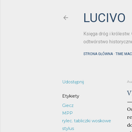
LUCIVO
Księga dróg i królestw. 
odtwórstwo historyczn
STRONA GŁÓWNA
TIME MAC
Udostępnij
Au
V
Etykiety
Giecz
Os
MPP
r
rylec. tabliczki woskowe
d
stylus