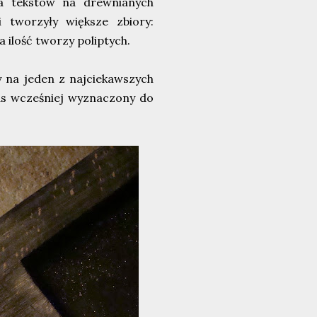
ia tekstów na drewnianych
i tworzyły większe zbiory:
 ilość tworzy poliptych.
y na jeden z najciekawszych
nas wcześniej wyznaczony do