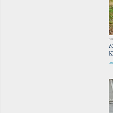
Au
M
K
Ud