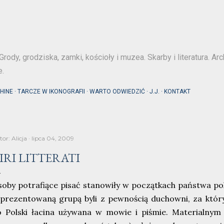
Przejdź do głównej zawartości
Grody, grodziska, zamki, kościoły i muzea. Skarby i literatura. Arc
e.
HINE
TARCZE W IKONOGRAFII
WARTO ODWIEDZIĆ
J.J.
KONTAKT
tor:
Alicja
lipca 04, 2009
IRI LITTERATI
oby potrafiące pisać stanowiły w początkach państwa pol
eprezentowaną grupą byli z pewnością duchowni, za któ
o Polski łacina używana w mowie i piśmie. Materialny