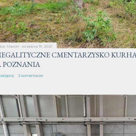
tor:
Marcin
września 19, 2021
EGALITYCZNE CMENTARZYSKO KURHA
. POZNANIA
ostępnij
2 komentarze