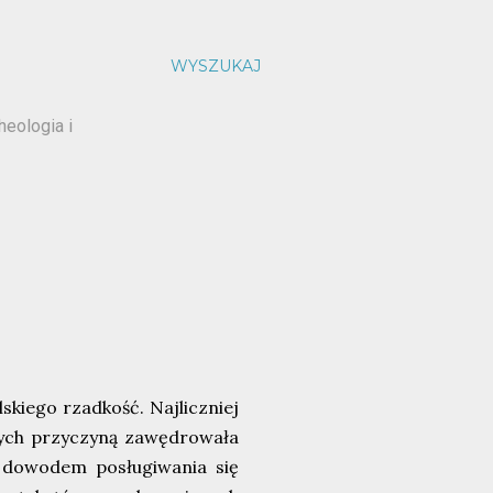
WYSZUKAJ
heologia i
skiego rzadkość. Najliczniej
rych przyczyną zawędrowała
m dowodem posługiwania się