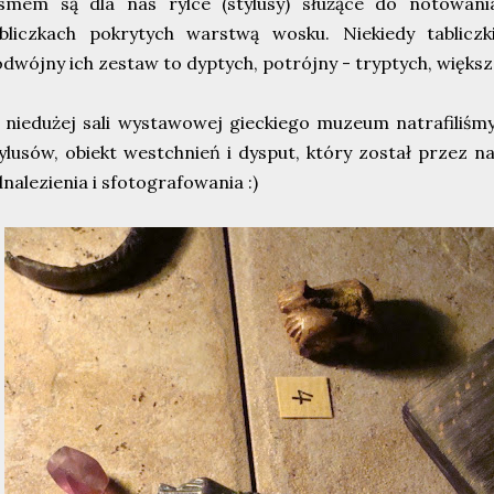
ismem są dla nas rylce (stylusy) służące do notowan
abliczkach pokrytych warstwą wosku. Niekiedy tabliczk
dwójny ich zestaw to dyptych, potrójny - tryptych, większa
niedużej sali wystawowej gieckiego muzeum natrafiliśm
ylusów, obiekt westchnień i dysput, który został przez 
nalezienia i sfotografowania :)