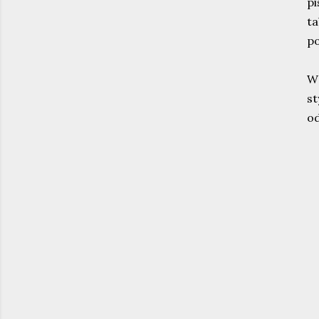
p
t
po
W 
st
od