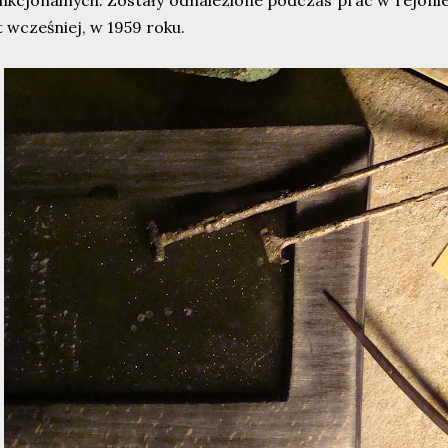
nkcjonalnych. Zostały odnalezione podczas prac w rejon
t wcześniej, w 1959 roku.