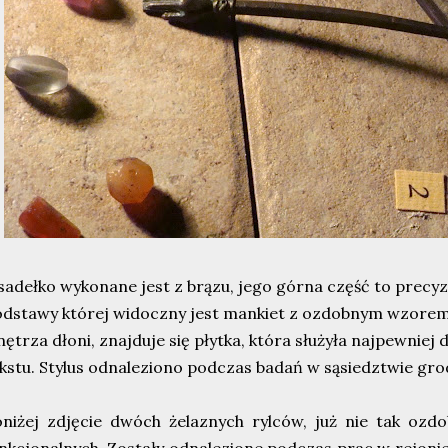
sadełko wykonane jest z brązu, jego górna część to precy
dstawy której widoczny jest mankiet z ozdobnym wzorem
ętrza dłoni, znajduje się płytka, która służyła najpewniej
kstu. Stylus odnaleziono podczas badań w sąsiedztwie gro
niżej zdjęcie dwóch żelaznych rylców, już nie tak ozd