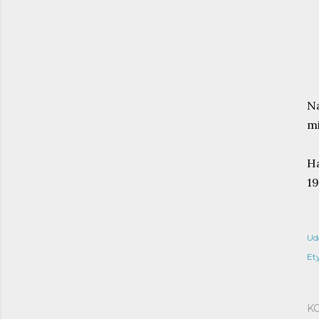
Na
mi
H
19
Ud
Ety
K