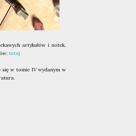
ekawych artykułów i notek,
sów:
tutaj
e się w tomie IV wydanym w
ratura.