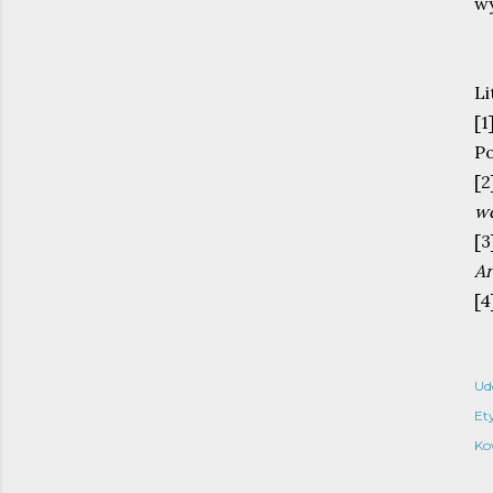
wy
Li
[1
P
[
wc
[3
Ar
[
Ud
Ety
Ko