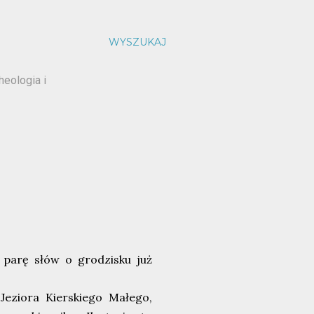
WYSZUKAJ
heologia i
ę parę słów o grodzisku już
eziora Kierskiego Małego,