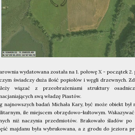
rownia wydatowana została na 1. połowę X - początek 2. 
czym świadczy duża ilość popiołów i węgli drzewnych. 
ależy wiązać z przeobrażeniami struktury osadnic
acjaniających swą władzę Piastów.
 najnowszych badań Michała Kary, być może obiekt był ni
litarnym, ile miejscem obrzędowo-kultowym. Wskazywać 
nnych niż naczynia przedmiotów. Brakowało śladów po 
ęść majdanu była wybrukowana, a z grodu do jeziora pr