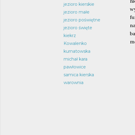
n
jezioro kierskie
w
jezioro małe
fu
jezioro poświętne
n
jezioro święte
ba
kiekrz
me
Kowalenko
kurnatowska
michał kara
pawłowice
samica kierska
warownia