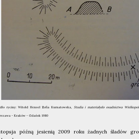
dło ryciny: Witold Hensel Zofia Kurnatowska,
Studia i materiałydo osadnictwa Wielkopol
szawa - Kraków - Gdańsk 1980
utopsja późną jesienią 2009 roku żadnych śladów gr