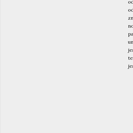
o
o
zn
n
pa
u
je
te
je