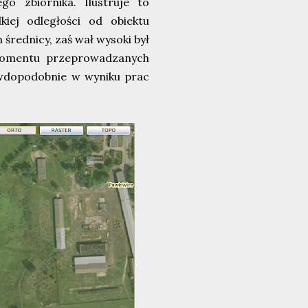
go zbiornika. Ilustruje to
iej odległości od obiektu
średnicy, zaś wał wysoki był
 momentu przeprowadzanych
rawdopodobnie w wyniku prac