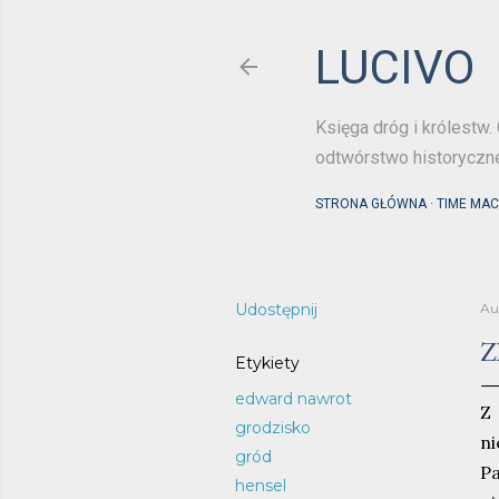
LUCIVO
Księga dróg i królestw. 
odtwórstwo historyczn
STRONA GŁÓWNA
TIME MAC
Udostępnij
Au
Z
Etykiety
edward nawrot
Z 
grodzisko
ni
gród
P
hensel