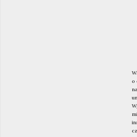
Wa
o 
n
um
Wg
mi
i
cz