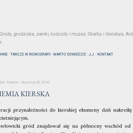
Przejdź do głównej zawartości
Grody, grodziska, zamki, kościoły i muzea. Skarby i literatura. Arc
e.
HINE
TARCZE W IKONOGRAFII
WARTO ODWIEDZIĆ
J.J.
KONTAKT
tor:
Marcin
stycznia 15, 2010
IEMIA KIERSKA
racji przynależności do kierskiej ekumeny dziś nakreśl
eistniejącym.
awłowicki gród znajdował się na północny wschód od J