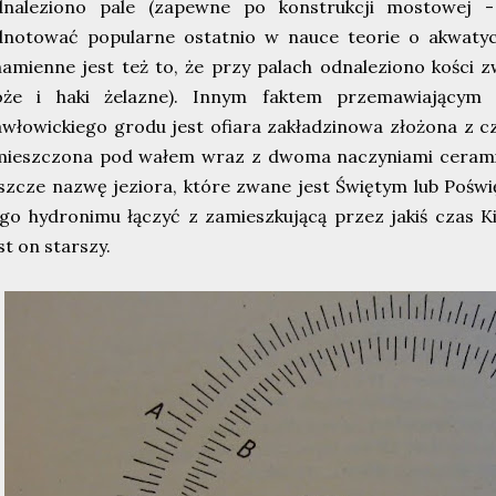
dnaleziono pale (zapewne po konstrukcji mostowej 
dnotować popularne ostatnio w nauce teorie o akwatyc
amienne jest też to, że przy palach odnaleziono kości z
oże i haki żelazne). Innym faktem przemawiającym
włowickiego grodu jest ofiara zakładzinowa złożona z cz
mieszczona pod wałem wraz z dwoma naczyniami ceramic
szcze nazwę jeziora, które zwane jest Świętym lub Poświ
go hydronimu łączyć z zamieszkującą przez jakiś czas Ki
st on starszy.