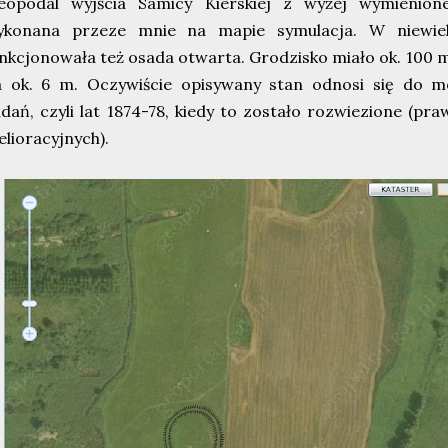
ieopodal wyjścia Samicy Kierskiej z wyżej wymienione
ykonana przeze mnie na mapie symulacja. W niewielk
nkcjonowała też osada otwarta. Grodzisko miało ok. 100 m 
a ok. 6 m. Oczywiście opisywany stan odnosi się do
dań, czyli lat 1874-78, kiedy to zostało rozwiezione (p
lioracyjnych).