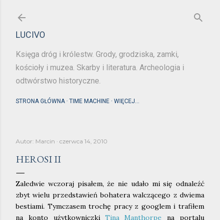
Przejdź do głównej zawartości
LUCIVO
Księga dróg i królestw. Grody, grodziska, zamki,
kościoły i muzea. Skarby i literatura. Archeologia i
odtwórstwo historyczne.
STRONA GŁÓWNA
TIME MACHINE
WIĘCEJ…
Autor:
Marcin
czerwca 14, 2010
HEROSI II
Zaledwie wczoraj pisałem, że nie udało mi się odnaleźć
zbyt wielu przedstawień bohatera walczącego z dwiema
bestiami. Tymczasem trochę pracy z googlem i trafiłem
na konto użytkowniczki
Tina_Manthorpe
na portalu