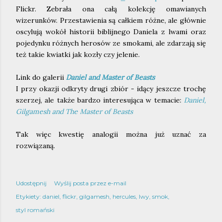
Flickr. Zebrała ona całą kolekcję omawianych
wizerunków. Przestawienia są całkiem różne, ale głównie
oscylują wokół historii biblijnego Daniela z lwami oraz
pojedynku różnych herosów ze smokami, ale zdarzają się
też takie kwiatki jak kozły czy jelenie.
Link do galerii
Daniel and Master of Beasts
I przy okazji odkryty drugi zbiór - idący jeszcze trochę
szerzej, ale także bardzo interesująca w temacie:
Daniel,
Gilgamesh and The Master of Beasts
Tak więc kwestię analogii można już uznać za
rozwiązaną.
Udostępnij
Wyślij posta przez e-mail
Etykiety:
daniel
flickr
gilgamesh
hercules
lwy
smok
styl romański