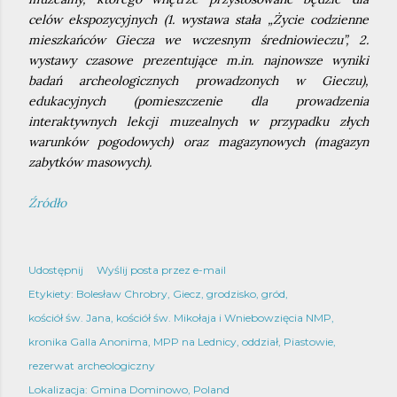
celów ekspozycyjnych (1. wystawa stała „Życie codzienne
mieszkańców Giecza we wczesnym średniowieczu”, 2.
wystawy czasowe prezentujące m.in. najnowsze wyniki
badań archeologicznych prowadzonych w Gieczu),
edukacyjnych (pomieszczenie dla prowadzenia
interaktywnych lekcji muzealnych w przypadku złych
warunków pogodowych) oraz magazynowych (magazyn
zabytków masowych).
Źródło
Udostępnij
Wyślij posta przez e-mail
Etykiety:
Bolesław Chrobry
Giecz
grodzisko
gród
kościół św. Jana
kościół św. Mikołaja i Wniebowzięcia NMP
kronika Galla Anonima
MPP na Lednicy
oddział
Piastowie
rezerwat archeologiczny
Lokalizacja:
Gmina Dominowo, Poland