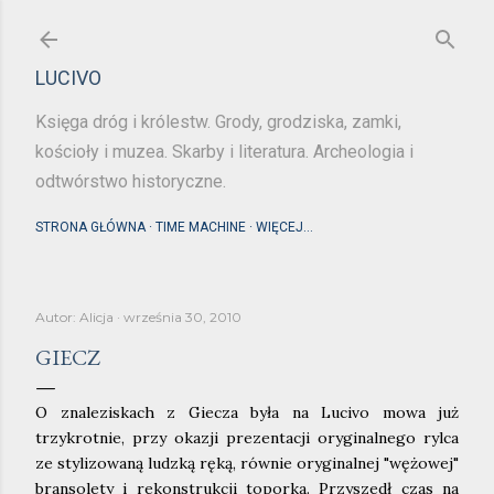
Przejdź do głównej zawartości
LUCIVO
Księga dróg i królestw. Grody, grodziska, zamki,
kościoły i muzea. Skarby i literatura. Archeologia i
odtwórstwo historyczne.
STRONA GŁÓWNA
TIME MACHINE
WIĘCEJ…
Autor:
Alicja
września 30, 2010
GIECZ
O znaleziskach z Giecza była na Lucivo mowa już
trzykrotnie, przy okazji prezentacji oryginalnego rylca
ze stylizowaną ludzką ręką, równie oryginalnej "wężowej"
bransolety i rekonstrukcji toporka. Przyszedł czas na