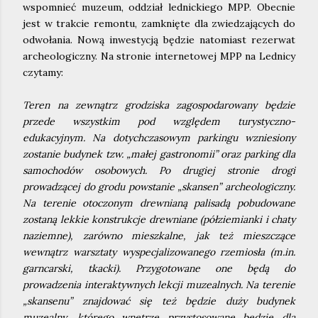
wspomnieć muzeum, oddział lednickiego MPP. Obecnie
jest w trakcie remontu, zamknięte dla zwiedzających do
odwołania. Nową inwestycją będzie natomiast rezerwat
archeologiczny. Na stronie internetowej MPP na Lednicy
czytamy:
Teren na zewnątrz grodziska zagospodarowany będzie
przede wszystkim pod względem turystyczno-
edukacyjnym. Na dotychczasowym parkingu wzniesiony
zostanie budynek tzw. „małej gastronomii” oraz parking dla
samochodów osobowych. Po drugiej stronie drogi
prowadzącej do grodu powstanie „skansen” archeologiczny.
Na terenie otoczonym drewnianą palisadą pobudowane
zostaną lekkie konstrukcje drewniane (półziemianki i chaty
naziemne), zarówno mieszkalne, jak też mieszczące
wewnątrz warsztaty wyspecjalizowanego rzemiosła (m.in.
garncarski, tkacki). Przygotowane one będą do
prowadzenia interaktywnych lekcji muzealnych. Na terenie
„skansenu” znajdować się też będzie duży budynek
muzealny, którego wnętrze przystosowane będzie dla