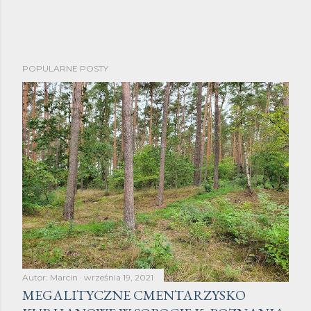
P
POPULARNE POSTY
r
z
e
ś
l
i
j
k
o
m
e
n
Autor:
Marcin
września 19, 2021
t
MEGALITYCZNE CMENTARZYSKO
a