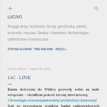
Przejdź do głównej zawartości
LUCIVO
Księga dróg i królestw. Grody, grodziska, zamki,
kościoły i muzea. Skarby i literatura. Archeologia i
odtwórstwo historyczne.
STRONA GŁÓWNA
TIME MACHINE
WIĘCEJ…
Autor:
Marcin
lutego 08, 2012
14C - LINK
Zanim dotrzemy do Wiślicy, pozwolę sobie na małe
wtrącenie - chciałbym polecić stronę internetową:
Chronologia wczesnopiastowskiej architektury kamiennej
Jest to prezentacja wyników badań radiowęglowych