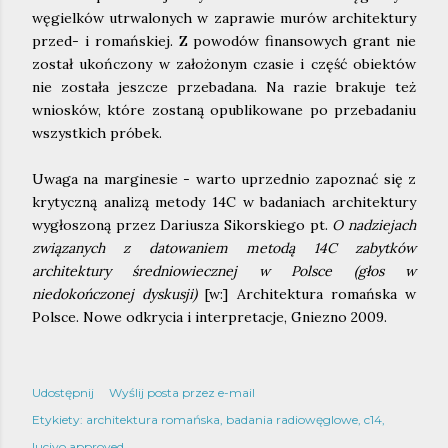
węgielków utrwalonych w zaprawie murów architektury
przed- i romańskiej. Z powodów finansowych grant nie
został ukończony w założonym czasie i część obiektów
nie została jeszcze przebadana. Na razie brakuje też
wniosków, które zostaną opublikowane po przebadaniu
wszystkich próbek.
Uwaga na marginesie - warto uprzednio zapoznać się z
krytyczną analizą metody 14C w badaniach architektury
wygłoszoną przez Dariusza Sikorskiego pt.
O nadziejach
związanych z datowaniem metodą 14C zabytków
architektury średniowiecznej w Polsce (głos w
niedokończonej dyskusji)
[w:] Architektura romańska w
Polsce. Nowe odkrycia i interpretacje, Gniezno 2009.
Udostępnij
Wyślij posta przez e-mail
Etykiety:
architektura romańska
badania radiowęglowe
c14
lucivo approved