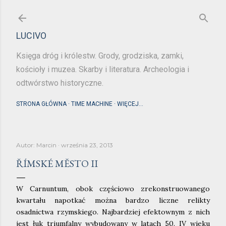
Przejdź do głównej zawartości
LUCIVO
Księga dróg i królestw. Grody, grodziska, zamki,
kościoły i muzea. Skarby i literatura. Archeologia i
odtwórstwo historyczne.
STRONA GŁÓWNA
TIME MACHINE
WIĘCEJ…
Autor:
Marcin
września 23, 2013
ŘÍMSKÉ MĚSTO II
W Carnuntum, obok częściowo zrekonstruowanego
kwartału napotkać można bardzo liczne relikty
osadnictwa rzymskiego. Najbardziej efektownym z nich
jest łuk triumfalny wybudowany w latach 50. IV wieku