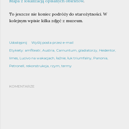
Mapa z lokalizacją opisanych obiektów
.
To jeszcze nie koniec podróży do starożytności. W
kolejnym wpisie kilka zdjęć z muzeum.
Udostępnij
Wyślij posta przez e-mail
Etykiety:
amfiteatr
Austria
Carnuntum
gladiatorzy
Heidentor
limes
Lucivo na wakacjach
łaźnie
łuk triumfalny
Panonia
Petronell
rekonstrukcja
rzym
termy
KOMENTARZE