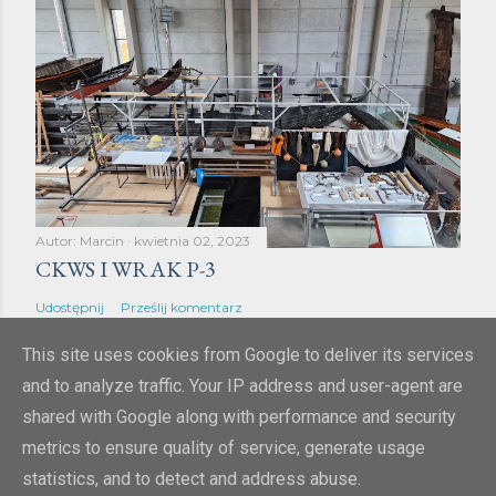
Autor:
Marcin
kwietnia 02, 2023
CKWS I WRAK P-3
Udostępnij
Prześlij komentarz
This site uses cookies from Google to deliver its services
and to analyze traffic. Your IP address and user-agent are
shared with Google along with performance and security
metrics to ensure quality of service, generate usage
Obsługiwane przez usługę Blogger
statistics, and to detect and address abuse.
lucivo 2009-2023