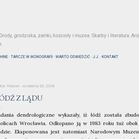
Przejdź do głównej zawartości
Grody, grodziska, zamki, kościoły i muzea. Skarby i literatura. Arc
e.
HINE
TARCZE W IKONOGRAFII
WARTO ODWIEDZIĆ
J.J.
KONTAKT
tor:
Marcin
września 29, 2016
ÓDŹ Z LĄDU
adania dendrologiczne wykazały, iż łódź została zbu
kolicach Wrocławia. Odkopano ją w 1983 roku tuż obok
ądzie. Eksponowana jest natomiast Narodowym Muze