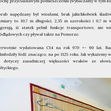
rochę przyciasnawym pomieszczeniu (wybaczamy w tym ko
orab napędzany był wiosłami, brak jakichkolwiek ślad
ymiary to 10,7 m długości, 2,35 m szerokości i 0,7 m 
ugerują, iż statek pełnił funkcje transportowe, nie 
ódlądowych czy pływał także na Pomorze.
ierwotnie wydatowana C14 na rok 970 +- 90 lat. Bad
młodziły łódź znacząco, na po 1125 roku. Jak wykażemy w
o dotyczy zasadniczej większości wraków ze słowi
łtyckiego.