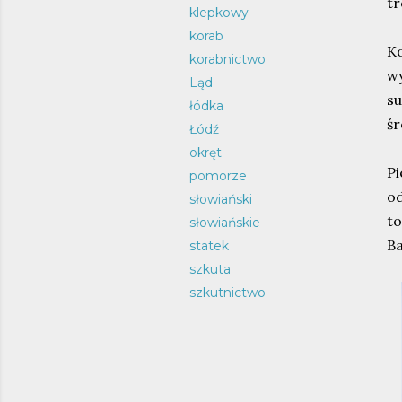
t
klepkowy
korab
K
korabnictwo
w
Ląd
s
łódka
śr
Łódź
okręt
P
pomorze
od
słowiański
t
słowiańskie
Ba
statek
szkuta
szkutnictwo