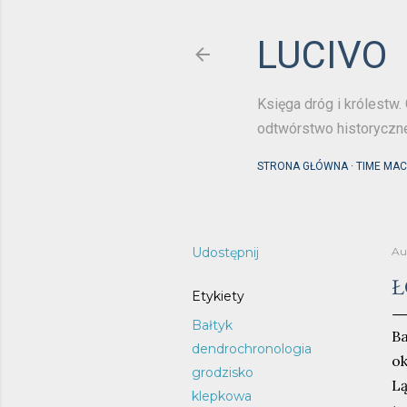
LUCIVO
Księga dróg i królestw. 
odtwórstwo historyczn
STRONA GŁÓWNA
TIME MAC
Udostępnij
Au
Ł
Etykiety
Bałtyk
B
dendrochronologia
o
grodzisko
L
klepkowa