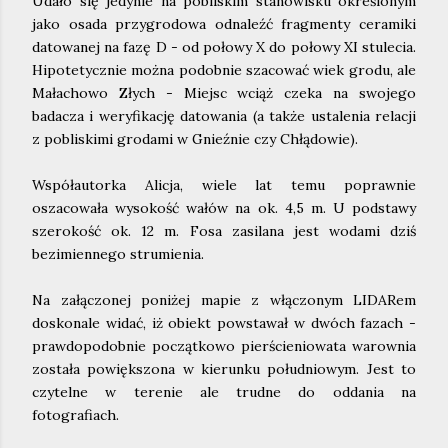
Udało się jedynie na pobliskim stanowisku określonym
jako osada przygrodowa odnaleźć fragmenty ceramiki
datowanej na fazę D - od połowy X do połowy XI stulecia.
Hipotetycznie można podobnie szacować wiek grodu, ale
Małachowo Złych - Miejsc wciąż czeka na swojego
badacza i weryfikację datowania (a także ustalenia relacji
z pobliskimi grodami w Gnieźnie czy Chłądowie).
Współautorka Alicja, wiele lat temu poprawnie
oszacowała wysokość wałów na ok. 4,5 m. U podstawy
szerokość ok. 12 m. Fosa zasilana jest wodami dziś
bezimiennego strumienia.
Na załączonej poniżej mapie z włączonym LIDARem
doskonale widać, iż obiekt powstawał w dwóch fazach -
prawdopodobnie początkowo pierścieniowata warownia
została powiększona w kierunku południowym. Jest to
czytelne w terenie ale trudne do oddania na
fotografiach.