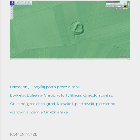
Udostępnij
Wyślij posta przez e-mail
Etykiety:
Bolesław Chrobry
fortyfikacja
Gnezdun civitas
Gniezno
grodzisko
gród
Mieszko I
piastowski
plemienne
warownia
Ziemia Gnieźnieńska
KOMENTARZE