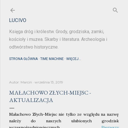
Przejdź do głównej zawartości
LUCIVO
Księga dróg i królestw. Grody, grodziska, zamki,
kościoły i muzea. Skarby i literatura. Archeologia i
odtwórstwo historyczne.
STRONA GŁÓWNA
TIME MACHINE
WIĘCEJ…
Autor:
Marcin
września 13, 2019
MAŁACHOWO ZŁYCH-MIEJSC -
AKTUALIZACJA
Małachowo Złych-Miejsc nie tylko ze względu na nazwę
należy do naszych ulubionych grodzisk
wczesnośredniowiecznych.
Pierwszy