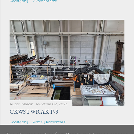
Udostępnij
2 komentarze
Autor:
Marcin
kwietnia 02, 2023
CKWS I WRAK P-3
Udostępnij
Prześlij komentarz