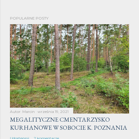
P
POPULARNE POSTY
r
z
e
ś
l
i
j
k
o
m
e
n
Autor:
Marcin
września 19, 2021
t
MEGALITYCZNE CMENTARZYSKO
a
KURHANOWE W SOBOCIE K. POZNANIA
r
Udostępnij
2 komentarze