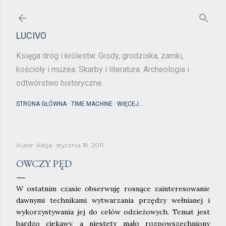
Przejdź do głównej zawartości
LUCIVO
Księga dróg i królestw. Grody, grodziska, zamki,
kościoły i muzea. Skarby i literatura. Archeologia i
odtwórstwo historyczne.
STRONA GŁÓWNA
TIME MACHINE
WIĘCEJ…
Autor:
Alicja
stycznia 18, 2011
OWCZY PĘD
W ostatnim czasie obserwuję rosnące zainteresowanie
dawnymi technikami wytwarzania przędzy wełnianej i
wykorzystywania jej do celów odzieżowych. Temat jest
bardzo ciekawy, a niestety mało rozpowszechniony