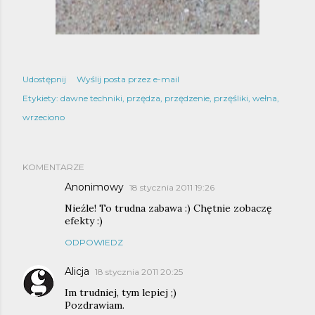
Udostępnij
Wyślij posta przez e-mail
Etykiety:
dawne techniki
przędza
przędzenie
przęśliki
wełna
wrzeciono
KOMENTARZE
Anonimowy
18 stycznia 2011 19:26
Nieźle! To trudna zabawa :) Chętnie zobaczę
efekty :)
ODPOWIEDZ
Alicja
18 stycznia 2011 20:25
Im trudniej, tym lepiej ;)
Pozdrawiam.