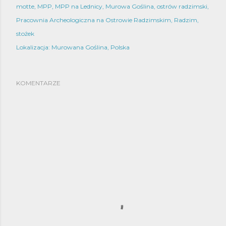
motte
MPP
MPP na Lednicy
Murowa Goślina
ostrów radzimski
Pracownia Archeologiczna na Ostrowie Radzimskim
Radzim
stożek
Lokalizacja:
Murowana Goślina, Polska
KOMENTARZE