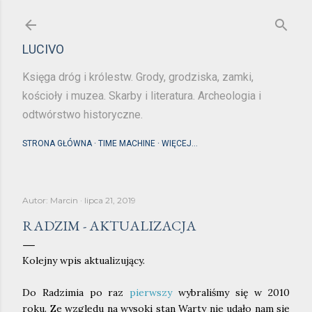
Przejdź do głównej zawartości
LUCIVO
Księga dróg i królestw. Grody, grodziska, zamki,
kościoły i muzea. Skarby i literatura. Archeologia i
odtwórstwo historyczne.
STRONA GŁÓWNA
TIME MACHINE
WIĘCEJ…
Autor:
Marcin
lipca 21, 2019
RADZIM - AKTUALIZACJA
Kolejny wpis aktualizujący.
Do Radzimia po raz
pierwszy
wybraliśmy się w 2010
roku. Ze względu na wysoki stan Warty nie udało nam się