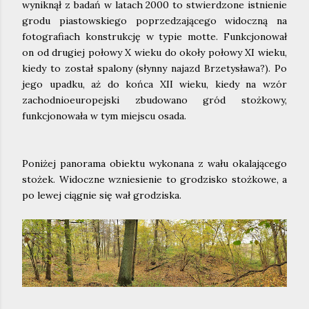
wyniknął z badań w latach 2000 to stwierdzone istnienie
grodu piastowskiego poprzedzającego widoczną na
fotografiach konstrukcję w typie motte. Funkcjonował
on od drugiej połowy X wieku do okoły połowy XI wieku,
kiedy to został spalony (słynny najazd Brzetysława?). Po
jego upadku, aż do końca XII wieku, kiedy na wzór
zachodnioeuropejski zbudowano gród stożkowy,
funkcjonowała w tym miejscu osada.
Poniżej panorama obiektu wykonana z wału okalającego
stożek. Widoczne wzniesienie to grodzisko stożkowe, a
po lewej ciągnie się wał grodziska.