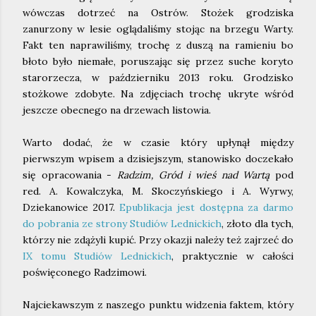
wówczas dotrzeć na Ostrów. Stożek grodziska
zanurzony w lesie oglądaliśmy stojąc na brzegu Warty.
Fakt ten naprawiliśmy, trochę z duszą na ramieniu bo
błoto było niemałe, poruszając się przez suche koryto
starorzecza, w październiku 2013 roku. Grodzisko
stożkowe zdobyte. Na zdjęciach trochę ukryte wśród
jeszcze obecnego na drzewach listowia.
Warto dodać, że w czasie który upłynął między
pierwszym wpisem a dzisiejszym, stanowisko doczekało
się opracowania -
Radzim, Gród i wieś nad Wartą
pod
red. A. Kowalczyka, M. Skoczyńskiego i A. Wyrwy,
Dziekanowice 2017.
Epublikacja jest dostępna za darmo
do pobrania ze strony Studiów Lednickich
, złoto dla tych,
którzy nie zdążyli kupić. Przy okazji należy też zajrzeć do
IX tomu Studiów Lednickich
, praktycznie w całości
poświęconego Radzimowi.
Najciekawszym z naszego punktu widzenia faktem, który