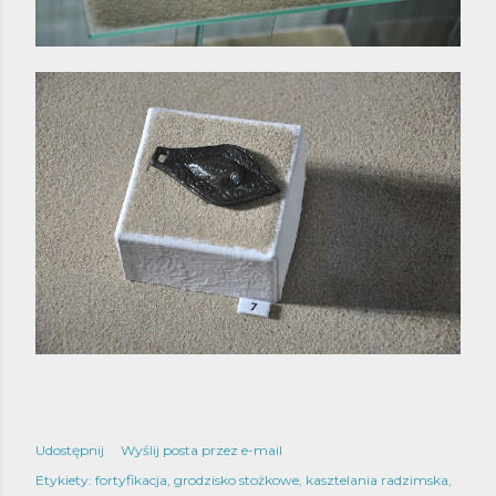
Udostępnij
Wyślij posta przez e-mail
Etykiety:
fortyfikacja
grodzisko stożkowe
kasztelania radzimska