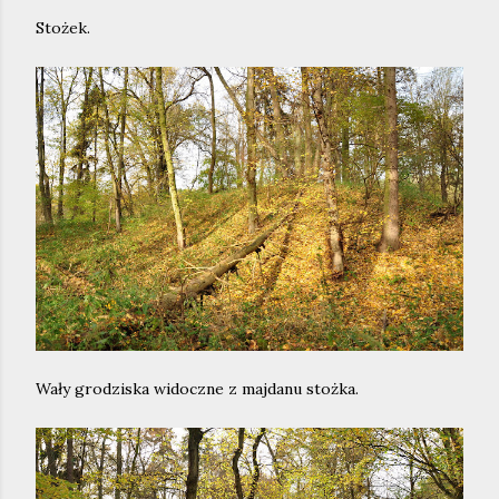
Stożek.
Wały grodziska widoczne z majdanu stożka.