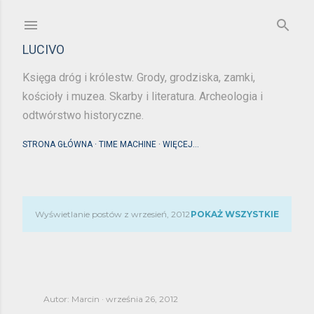
Przejdź do głównej zawartości
LUCIVO
Księga dróg i królestw. Grody, grodziska, zamki,
kościoły i muzea. Skarby i literatura. Archeologia i
odtwórstwo historyczne.
STRONA GŁÓWNA
TIME MACHINE
WIĘCEJ…
Wyświetlanie postów z wrzesień, 2012
POKAŻ WSZYSTKIE
P
o
s
Autor:
Marcin
września 26, 2012
t