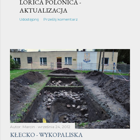
LORICA POLONICA -
y
AKTUALIZACJA
Udostępnij
Prześlij komentarz
Autor:
Marcin
września 24, 2012
KŁECKO - WYKOPALISKA