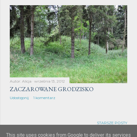
Autor:
Alicja
września 13, 2012
ZACZAROWANE GRODZISKO
Udostępnij
1 komentarz
STARSZE POSTY
This site uses cookies from Google to deliver its services