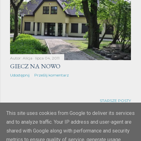
Autor:
Alicja
lipca 04, 2011
GIECZ NA NOWO
Udostępnij
Prześlij komentarz
STARSZE POSTY
This site uses cookies from Google to deliver its services
and to analyze traffic. Your IP address and user-agent are
shared with Google along with performance and security
metrics to ensure quality of service, generate usage
Obsługiwane przez usługę Blogger