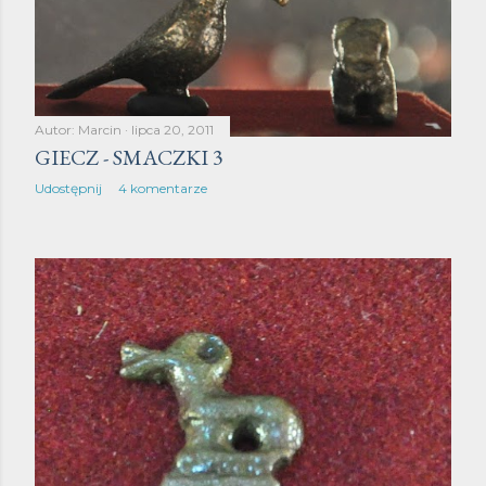
y
Autor:
Marcin
lipca 20, 2011
GIECZ - SMACZKI 3
Udostępnij
4 komentarze