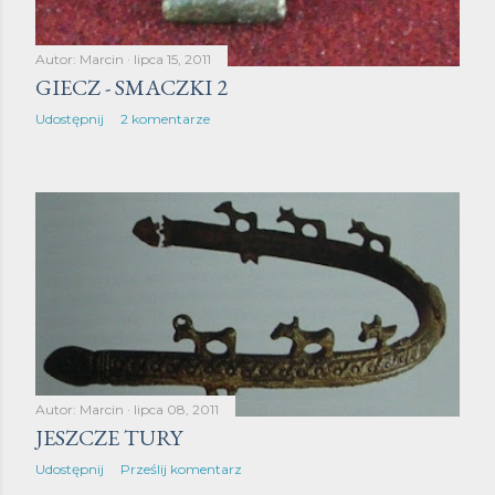
Autor:
Marcin
lipca 15, 2011
GIECZ - SMACZKI 2
Udostępnij
2 komentarze
Autor:
Marcin
lipca 08, 2011
JESZCZE TURY
Udostępnij
Prześlij komentarz