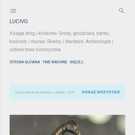
Przejdź do głównej zawartości
LUCIVO
Księga dróg i królestw. Grody, grodziska, zamki,
kościoły i muzea. Skarby i literatura. Archeologia i
odtwórstwo historyczne.
STRONA GŁÓWNA
TIME MACHINE
WIĘCEJ…
Wyświetlanie postów z lipiec, 2011
POKAŻ WSZYSTKIE
P
o
s
t