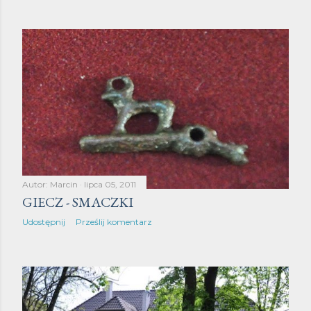
Autor:
Marcin
lipca 05, 2011
GIECZ - SMACZKI
Udostępnij
Prześlij komentarz