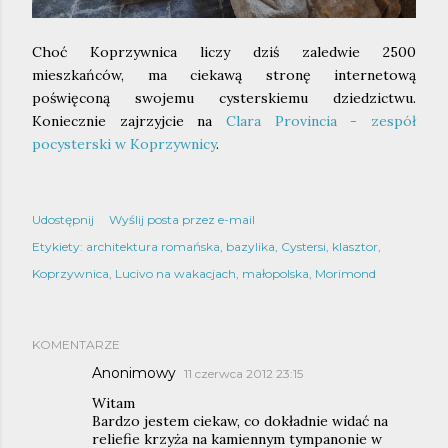
Choć Koprzywnica liczy dziś zaledwie 2500
mieszkańców, ma ciekawą stronę internetową
poświęconą swojemu cysterskiemu dziedzictwu.
Koniecznie zajrzyjcie na
Clara Provincia - zespół
pocysterski w Koprzywnicy
.
Udostępnij
Wyślij posta przez e-mail
Etykiety:
architektura romańska
bazylika
Cystersi
klasztor
Koprzywnica
Lucivo na wakacjach
małopolska
Morimond
KOMENTARZE
Anonimowy
11 czerwca 2012 23:15
Witam
Bardzo jestem ciekaw, co dokładnie widać na
reliefie krzyża na kamiennym tympanonie w