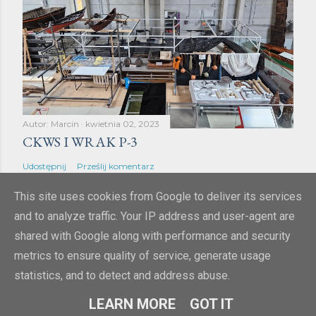
Autor:
Marcin
kwietnia 02, 2023
CKWS I WRAK P-3
Udostępnij
Prześlij komentarz
This site uses cookies from Google to deliver its services
and to analyze traffic. Your IP address and user-agent are
shared with Google along with performance and security
metrics to ensure quality of service, generate usage
Obsługiwane przez usługę Blogger
statistics, and to detect and address abuse.
lucivo 2009-2023
LEARN MORE
GOT IT