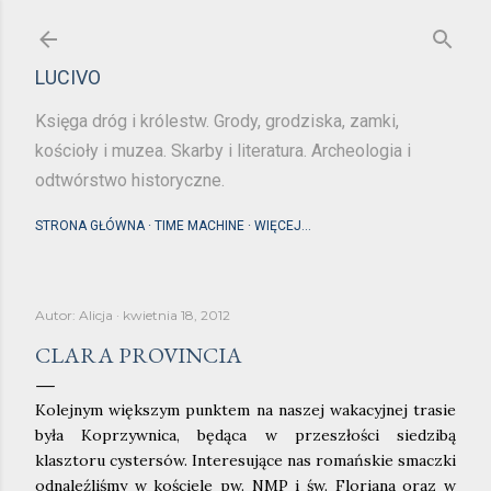
Przejdź do głównej zawartości
LUCIVO
Księga dróg i królestw. Grody, grodziska, zamki,
kościoły i muzea. Skarby i literatura. Archeologia i
odtwórstwo historyczne.
STRONA GŁÓWNA
TIME MACHINE
WIĘCEJ…
Autor:
Alicja
kwietnia 18, 2012
CLARA PROVINCIA
Kolejnym większym punktem na naszej wakacyjnej trasie
była Koprzywnica, będąca w przeszłości siedzibą
klasztoru cystersów. Interesujące nas romańskie smaczki
odnaleźliśmy w kościele pw. NMP i św. Floriana oraz w