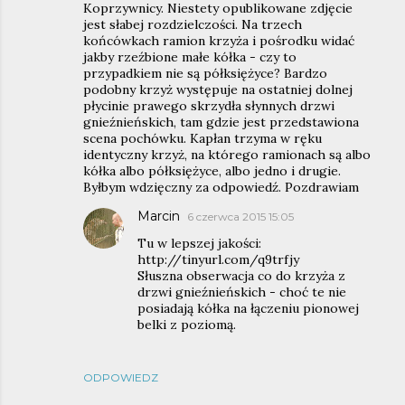
Koprzywnicy. Niestety opublikowane zdjęcie
jest słabej rozdzielczości. Na trzech
końcówkach ramion krzyża i pośrodku widać
jakby rzeźbione małe kółka - czy to
przypadkiem nie są półksiężyce? Bardzo
podobny krzyż występuje na ostatniej dolnej
płycinie prawego skrzydła słynnych drzwi
gnieźnieńskich, tam gdzie jest przedstawiona
scena pochówku. Kapłan trzyma w ręku
identyczny krzyż, na którego ramionach są albo
kółka albo półksiężyce, albo jedno i drugie.
Byłbym wdzięczny za odpowiedź. Pozdrawiam
Marcin
6 czerwca 2015 15:05
Tu w lepszej jakości:
http://tinyurl.com/q9trfjy
Słuszna obserwacja co do krzyża z
drzwi gnieźnieńskich - choć te nie
posiadają kółka na łączeniu pionowej
belki z poziomą.
ODPOWIEDZ