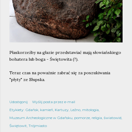
Płaskorzeźby na głazie przedstawiać mają słowiańskiego
bohatera lub boga - Świętowita (?).
Teraz czas na poważnie zabrać się za poszukiwania
"płyty" ze Słupska.
Udostępnij
Wyślij posta przez e-mail
Etykiety:
Gdańsk
kamień
Kartuzy
Leźno
mitologia
Muzeum Archeologiczne w Gdańsku
pomorze
religia
światowid
Świętowit
Trójmiasto