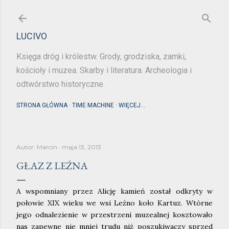
Przejdź do głównej zawartości
LUCIVO
Księga dróg i królestw. Grody, grodziska, zamki,
kościoły i muzea. Skarby i literatura. Archeologia i
odtwórstwo historyczne.
STRONA GŁÓWNA
TIME MACHINE
WIĘCEJ…
Autor:
Marcin
maja 13, 2013
GŁAZ Z LEŹNA
A wspomniany przez Alicję kamień został odkryty w
połowie XIX wieku we wsi Leźno koło Kartuz. Wtórne
jego odnalezienie w przestrzeni muzealnej kosztowało
nas zapewne nie mniej trudu niż poszukiwaczy sprzed