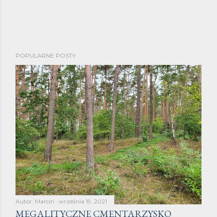
P
POPULARNE POSTY
r
z
e
ś
l
i
j
k
o
m
e
n
Autor:
Marcin
września 19, 2021
t
MEGALITYCZNE CMENTARZYSKO