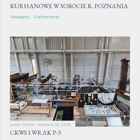
a
KURHANOWE W SOBOCIE K. POZNANIA
r
Udostępnij
2 komentarze
z
Autor:
Marcin
kwietnia 02, 2023
CKWS I WRAK P-3