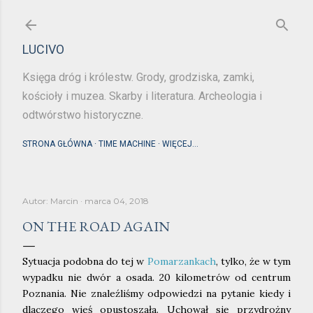
Przejdź do głównej zawartości
LUCIVO
Księga dróg i królestw. Grody, grodziska, zamki,
kościoły i muzea. Skarby i literatura. Archeologia i
odtwórstwo historyczne.
STRONA GŁÓWNA
TIME MACHINE
WIĘCEJ…
Autor:
Marcin
marca 04, 2018
ON THE ROAD AGAIN
Sytuacja podobna do tej w
Pomarzankach
, tylko, że w tym
wypadku nie dwór a osada. 20 kilometrów od centrum
Poznania. Nie znaleźliśmy odpowiedzi na pytanie kiedy i
dlaczego wieś opustoszała. Uchował się przydrożny