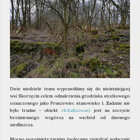
Dwie niedziele temu wyprawiliśmy się do nieistniejącej
wsi Skorzęcin celem odnalezienia grodziska stożkowego
oznaczonego jako Pruszewiec stanowisko 1. Zadanie nie
było trudne - obiekt
zlokalizowany
jest na szczycie
bezimiennego wzgórza na wschód od dawnego
siedliszcza.
Mocno porośnięty tarniną (polecamy zwiedzać wyłącznie